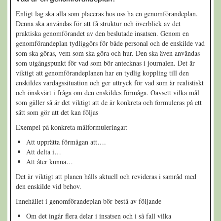
Enligt lag ska alla som placeras hos oss ha en genomförandeplan.
Denna ska användas för att få struktur och överblick av det
praktiska genomförandet av den beslutade insatsen. Genom en
genomförandeplan tydliggörs för både personal och de enskilde vad
som ska göras, vem som ska göra och hur. Den ska även användas
som utgångspunkt för vad som bör antecknas i journalen. Det är
viktigt att genomförandeplanen har en tydlig koppling till den
enskildes vardagssituation och ger uttryck för vad som är realistiskt
och önskvärt i fråga om den enskildes förmåga. Oavsett vilka mål
som gäller så är det viktigt att de är konkreta och formuleras på ett
sätt som gör att det kan följas
Exempel på konkreta målformuleringar:
Att upprätta förmågan att….
Att delta i…
Att åter kunna…
Det är viktigt att planen hålls aktuell och revideras i samråd med
den enskilde vid behov.
Innehållet i genomförandeplan bör bestå av följande
Om det ingår flera delar i insatsen och i så fall vilka