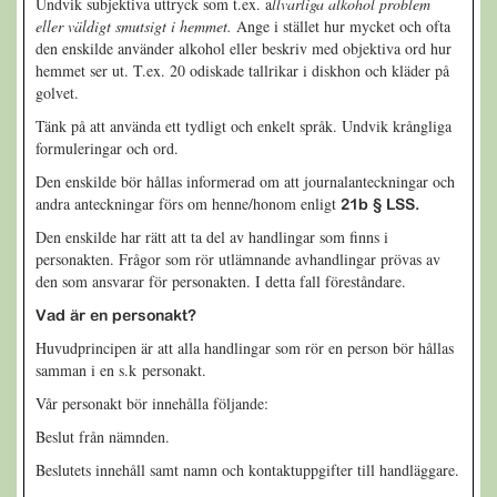
Undvik subjektiva uttryck som t.ex. a
llvarliga alkohol problem
eller väldigt smutsigt i hemmet.
Ange i stället hur mycket och ofta
den enskilde använder alkohol eller beskriv med objektiva ord hur
hemmet ser ut. T.ex. 20 odiskade tallrikar i diskhon och kläder på
golvet.
Tänk på att använda ett tydligt och enkelt språk. Undvik krångliga
formuleringar och ord.
Den enskilde bör hållas informerad om att journalanteckningar och
andra anteckningar förs om henne/honom enligt
21b
§ LSS.
Den enskilde har rätt att ta del av handlingar som finns i
personakten. Frågor som rör utlämnande avhandlingar prövas av
den som ansvarar för personakten. I detta fall föreståndare.
Vad är en
personakt?
Huvudprincipen är att alla handlingar som rör en person bör hållas
samman i en s.k personakt.
Vår personakt bör innehålla följande:
Beslut från nämnden.
Beslutets innehåll samt namn och kontaktuppgifter till handläggare.