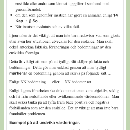
enskilde eller andra som lämnat uppgifter i samband med
genomförandet.
om den som genomför insatsen har gjort en anmälan enligt
14
Kap. 1 § Sol.
När insatsen avslutats och av vilka skäl.
I journalen är det viktigt att man inte bara redovisar vad som gjorts
utan även hur situationen utvecklas för den enskilde. Man skall
också anteckna faktiska förändringar och bedömningar av den
enskildes förmåga.
Detta är viktigt att man på ett tydligt sätt skiljer på fakta och
bedömningar. Detta gör man enklast genom att man tydligt
en bedömning genom att skriva på följande sätt….
markerar
Enligt NN bedömning…. eller….NN bedömer att….
Enligt lagens förarbeten ska dokumentationen vara objektiv, saklig
och fri från nedsättande eller ovidkommande värdeomdömen. Man
skall också tänka på att lyfta fram både positiva och negativa
förhållanden som rör den enskilde. Det är viktigt att man inte bara
framhåller problemen.
Exempel på att undvika värderingar.