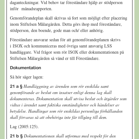
daganteckningar. Vid behov tar föreståndare hjälp av stödperson
inför månadsrapporten.
Genomförandeplan skall skrivas så fort som möjligt efter placering
inom Stiftelsen Målargården. Detta görs ihop med föreståndare,
stödperson, den boende, gode man och/ eller anhörig.
Föreståndare ansvarar sedan för att genomförandeplanen skrivs
i ISOX och kommuniceras med övriga samt ansvarig LSS
handläggare. Vid frågor som rör ISOX eller dokumentationen på
Stiftelsen Målargården så vänd er till Föreståndare.
Dokumentation
Så hör säger lagen:
Handläggning av ärenden som rör enskilda samt
21 a §
genomförande av beslut om insatser enligt denna lag skall
dokumenteras. Dokumentation skall utvisa beslut
och åtgärder som
vidtas i ärendet samt faktiska omständigheter och händelser av
betydelse. Handlingar som rör enskildas personliga förhållanden
skall förvaras så att obehöriga inte får tillgång till dem.
Lag (2005:125).
Dokumentationen skall utformas med respekt för den
21 b §