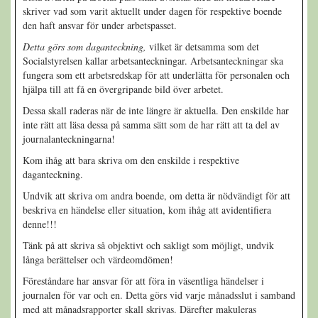
skriver vad som varit aktuellt under dagen för respektive boende
den haft ansvar för under arbetspasset.
Detta görs som daganteckning,
vilket är detsamma som det
Socialstyrelsen kallar arbetsanteckningar. Arbetsanteckningar ska
fungera som ett arbetsredskap för att underlätta för personalen och
hjälpa till att få en övergripande bild över arbetet.
Dessa skall raderas när de inte längre är aktuella. Den enskilde har
inte rätt att läsa dessa på samma sätt som de har rätt att ta del av
journalanteckningarna!
Kom ihåg att bara skriva om den enskilde i respektive
daganteckning.
Undvik att skriva om andra boende, om detta är nödvändigt för att
beskriva en händelse eller situation, kom ihåg att avidentifiera
denne!!!
Tänk på att skriva så objektivt och sakligt som möjligt, undvik
långa berättelser och värdeomdömen!
Föreståndare har ansvar för att föra in väsentliga händelser i
journalen för var och en. Detta görs vid varje månadsslut i samband
med att månadsrapporter skall skrivas. Därefter makuleras