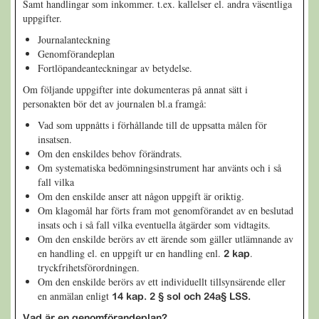
Samt handlingar som inkommer. t.ex. kallelser el. andra väsentliga
uppgifter.
Journalanteckning
Genomförandeplan
Fortlöpandeanteckningar av betydelse.
Om följande uppgifter inte dokumenteras på annat sätt i
personakten bör det av journalen bl.a framgå:
Vad som uppnåtts i förhållande till de uppsatta målen för
insatsen.
Om den enskildes behov förändrats.
Om systematiska bedömningsinstrument har använts och i så
fall vilka
Om den enskilde anser att någon uppgift är oriktig.
Om klagomål har förts fram mot genomförandet av en beslutad
insats och i så fall vilka eventuella åtgärder som vidtagits.
Om den enskilde berörs av ett ärende som gäller utlämnande av
en handling el. en uppgift ur en handling enl.
.
2 kap
tryckfrihetsförordningen.
Om den enskilde berörs av ett individuellt tillsynsärende eller
en anmälan enligt
14 kap. 2 § sol och 24a§ LSS.
Vad är en genomförandeplan?