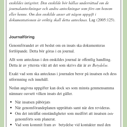
enskildes intigritet. Den enskilde bör hållas underrättad om de
journalanteckningar och andra anteckningar som förs om honom
eller henne. Om den enskilde anser att någon uppgift i
dokumentationen är oriktig skall detta antecknas.
Lag (2005:125).
Journalföring
Genomförandet av ett beslut om en insats ska dokumenteras
fortlöpande. Detta bör göras i en journal.
Allt som antecknas i den enskildes journal är offentlig handling.
Detta är av yttersta vikt att det som skrivs där är av
Betydelse.
Exakt vad som ska antecknas i journalen beror på insatsen och dess
utformning och innehåll.
Nedan angivna uppgifter kan dock ses som minsta genmensamma
nämnare oavsett vilken insats det gäller.
När insatsen påbörjats
När genomförandeplanen upprättats samt när den revideras.
Om det inträffat omständigheter som medfört att insatsen
inte
genomförts som planerat.
Vad som kommit fram av betydelse vid kontakter med den