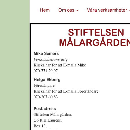
Hem
Om oss
Våra verksamheter
STIFTELSEN
MÅLARGÅRDE
Mike Somers
Verksamhetsansvarig
Klicka här för att E-maila Mike
070-771 29 97
Helga Ekberg
Föreståndare
Klicka här för att E-maila Föreståndare
070-207 60 83
Postadress
Stiftelsen Målargården,
c/o R K Laurèns,
Box 13,