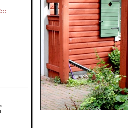
:::
én
d