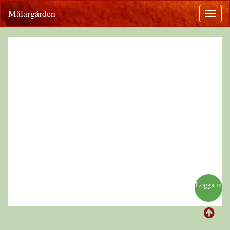
Målargården
Logga in