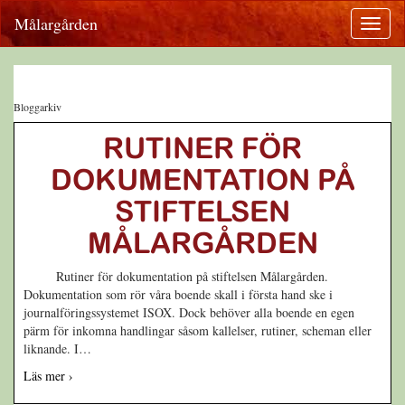
Målargården
Bloggarkiv
RUTINER FÖR
DOKUMENTATION PÅ
STIFTELSEN
MÅLARGÅRDEN
Rutiner för dokumentation på stiftelsen Målargården.
Dokumentation som rör våra boende skall i första hand ske i
journalföringssystemet ISOX. Dock behöver alla boende en egen
pärm för inkomna handlingar såsom kallelser, rutiner, scheman eller
liknande. I
…
Läs mer ›